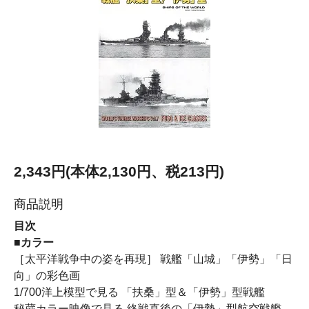
2,343円(本体2,130円、税213円)
商品説明
目次
■カラー
［太平洋戦争中の姿を再現］ 戦艦「山城」「伊勢」「日
向」の彩色画
1/700洋上模型で見る 「扶桑」型＆「伊勢」型戦艦
秘蔵カラー映像で見る 終戦直後の「伊勢」型航空戦艦