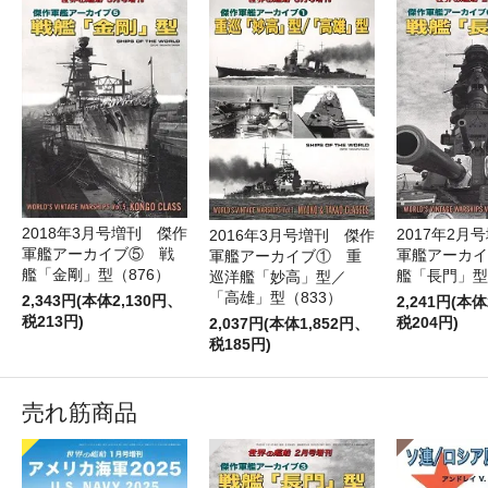
2018年3月号増刊 傑作
2017年2月
2016年3月号増刊 傑作
軍艦アーカイブ⑤ 戦
軍艦アーカイ
軍艦アーカイブ① 重
艦「金剛」型（876）
艦「長門」型
巡洋艦「妙高」型／
「高雄」型（833）
2,343円(本体2,130円、
2,241円(本体
税213円)
税204円)
2,037円(本体1,852円、
税185円)
売れ筋商品