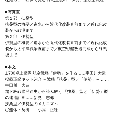
■写真頁
第１部 扶桑型
扶桑型の概要／進水から近代化改装直前まで／近代化改
装から戦没まで
第２部 伊勢型
伊勢型の概要／進水から近代化改装直前まで／近代化改
装から太平洋戦争直前まで／航空戦艦改造完成から終戦
後まで
■本文
1/700卓上艦隊 航空戦艦「伊勢」を作る……宇田川大造
掲載軍艦キット紹介 ～戦艦「扶桑」型／「伊勢」～ ……
宇田川 大造
超ド級戦艦発達史から読み解く 「扶桑」型と「伊勢」型
の建造計画……新見 志郎
扶桑型／伊勢型のメカニズム
①船体・防御……小高 正稔