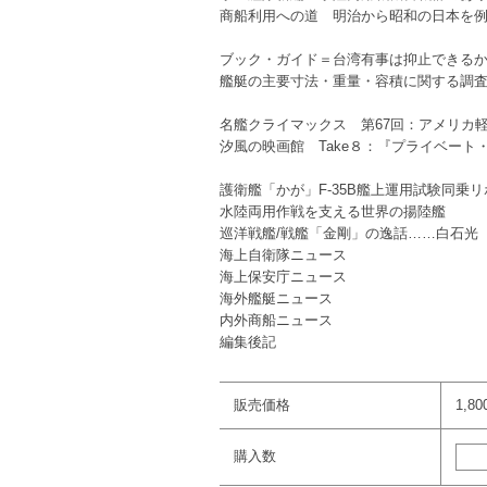
商船利用への道 明治から昭和の日本を
ブック・ガイド＝台湾有事は抑止できるか 日
艦艇の主要寸法・重量・容積に関する調査
名艦クライマックス 第67回：アメリカ
汐風の映画館 Take８：『プライベート
護衛艦「かが」F-35B艦上運用試験同乗
水陸両用作戦を支える世界の揚陸艦
巡洋戦艦/戦艦「金剛」の逸話……白石光
海上自衛隊ニュース
海上保安庁ニュース
海外艦艇ニュース
内外商船ニュース
編集後記
販売価格
1,8
購入数