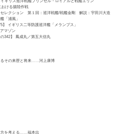
：イギリス巡洋戦艦プリンセル・ロイアルと戦艦エリン
習における揚陸作戦
セレクション 第１回：巡洋戦艦/戦艦金剛 解説：宇田川大造
逐艦「浦風」
75】 イギリス二等防護巡洋艦「メランプス」
 アマゾン
342】 鳳成丸／第五大信丸
るその来歴と将来……河上康博
司
り方を考える……福本出