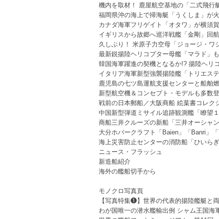
機内を取材！ 鹿屋航空基地の「二式飛行
福岡県沖の海上で掃海艇「うくしま」が
カナダ海軍フリゲイト「オタワ」が横須
イギリスから故郷へ巡洋戦艦「金剛」回
久しぶり！ 米原子力空母「ジョージ・ワ
最新鋭揚陸ヘリコプター母艦「マラド」
韓国海軍躍進の契機となるか!? 揚陸ヘリ
イタリア海軍新型強襲揚陸艦「トリエス
鹿児島の七ツ島運航支援センターと船舶
新型航空機＆コンセプト・モデルも多数
戦前の日本郵船／大阪商船 絵葉書コレクシ
中国新型弾道ミサイル追跡観測艦「瞭望１
商船三井クルーズの新船「三井オーシャ
大分ホバークラフト「Baien」「Banri」「
海上災害防止センターの消防船「ひいら
ニュース・フラッシュ
新造船紹介
海外の艦船切手から
モノクロ写真頁
【写真特集❶】世界の代表的揚陸艦艇と
わが国唯一の潜水艦輸出例 シャム王国海